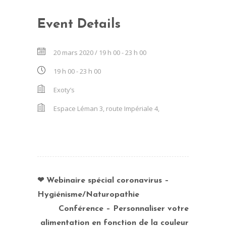
Event Details
20 mars 2020 / 19 h 00
-
23 h 00
19 h 00 - 23 h 00
Exoty’s
Espace Léman 3, route Impériale 4,
❤ Webinaire spécial coronavirus –
Hygiénisme/Naturopathie
Conférence – Personnaliser votre
alimentation en fonction de la couleur