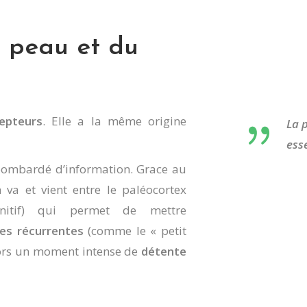
a peau et du
epteurs
. Elle a la même origine
La 
ess
 bombardé d’information. Grace au
va et vient entre le paléocortex
ognitif) qui permet de mettre
es récurrentes
(comme le « petit
lors un moment intense de
détente