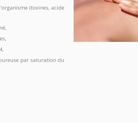
’organisme (toxines, acide
né,
es,
l
,
loureuse par saturation du