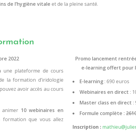
ns de l’hygiène vitale
et de la pleine santé.
ormation
bre 2022
Promo lancement rentrée 
e-learning offert pour 
à une plateforme de cours
e la formation d’iridologie
E-learning
: 690 euros
s pouvez avoir accès au cours
Webinaires en direct
: 1
Master class en direct
:
is animer
10 webinaires en
Formule complète :
261
la formation que vous allez
Inscription :
mathieu@julien