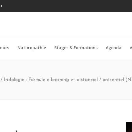
is
ours
Naturopathie
Stages & Formations
Agenda
V
/
Iridologie : Formule e-learning et distanciel / présentiel 