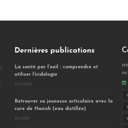
C
Dernières publications
N'
,
La santé par l’oeil : comprendre et
ou
utiliser l’iridologie
23.12.2022
s
Retrouver sa jeunesse articulaire avec la
cure de Hanish (eau distillée)
25.4.2021