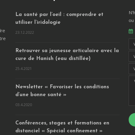
N'
La santé par l’oeil : comprendre et
ou
utiliser l’iridologie
dre
23.12.2022
tre
Retrouver sa jeunesse articulaire avec la
cure de Hanish (eau distillée)
25.4.2021
Newsletter « Favoriser les conditions
d’une bonne santé »
03.4.2020
Conférences, stages et formations en
distanciel « Spécial confinement »