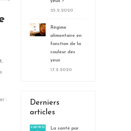
yeux ?
25.2.2020
e
Régime
alimentaire en
fonction de la
couleur des
t.
yeux
17.2.2020
e
er :
Derniers
articles
La santé par