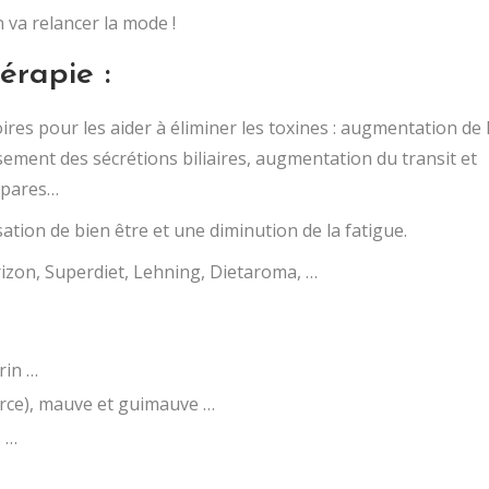
 va relancer la mode !
érapie :
res pour les aider à éliminer les toxines : augmentation de 
ssement des sécrétions biliaires, augmentation du transit et
ipares…
tion de bien être et une diminution de la fatigue.
rizon, Superdiet, Lehning, Dietaroma, …
rin …
corce), mauve et guimauve …
s …