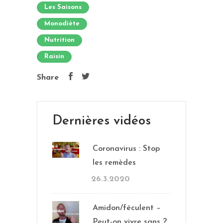
Les Saisons
Monodiète
Nutrition
Raisin
Share
Dernières vidéos
Coronavirus : Stop
les remèdes
26.3.2020
Amidon/féculent –
Peut-on vivre sans ?