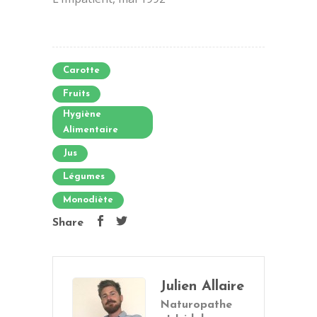
Carotte
Fruits
Hygiène
Alimentaire
Jus
Légumes
Monodiète
Share
Julien Allaire
Naturopathe