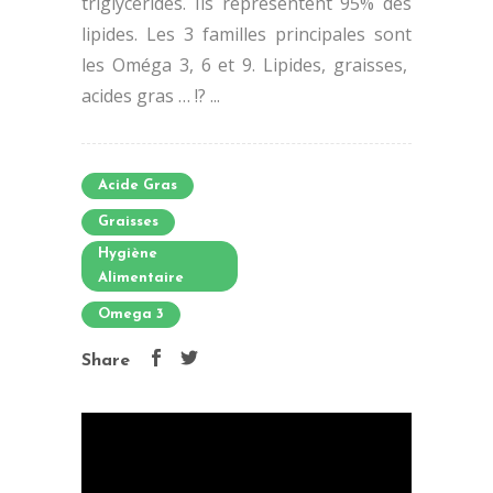
triglycérides. Ils représentent 95% des
lipides. Les 3 familles principales sont
les Oméga 3, 6 et 9. Lipides, graisses,
acides gras … !? ...
Acide Gras
Graisses
Hygiène
Alimentaire
Omega 3
Share